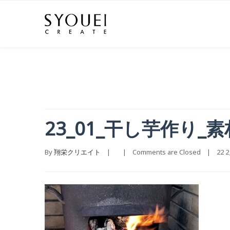
23_01_干し芋作り_
By 
翔栄クリエイト
    |        |    
Comments are Closed
    |    22 