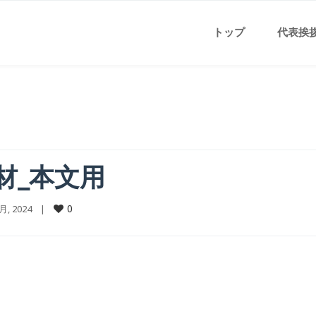
トップ
代表挨
素材_本文用
0
2月, 2024    |    