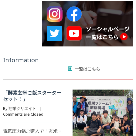
Information
一覧はこちら
スターター
By 翔栄クリエイト    |    
ed
入で「玄米・