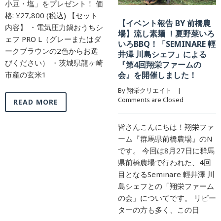
ゼント！ 価
税込) 【セット
【イベント報告 BY 前橋農
【イベント報告
力鍋おうちシ
場】流し素麺 ！夏野菜いろ
崎農場】夏野
グレーまたはダ
いろBBQ！「SEMINARE 輕
食会をしまし
色からお選
井澤 川島シェフ」による
茨城県龍ヶ崎
『第4回翔栄ファームの
Comments are Cl
会』を開催しました！
By 翔栄クリエイト    |    
皆さんこんにち
Comments are Closed
ーム『茨城県龍
Nです。 今回は
皆さんこんにちは！翔栄ファ
施した「収穫祭
ーム『群馬県前橋農場』のN
ついてです。 
です。 今回は8月27日に群馬
った方は５歳と
県前橋農場で行われた、4回
連れのご家族で
目となるSeminare 輕井澤 川
りかわいいエピ
島シェフとの「翔栄ファーム
ます
の会」についてです。 リピー
ターの方も多く、この日
READ MORE