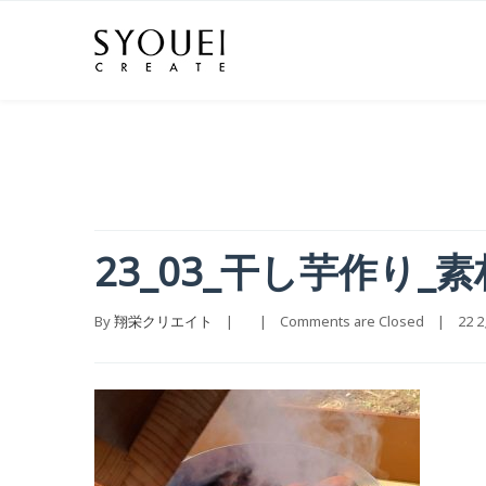
23_03_干し芋作り_
By 
翔栄クリエイト
    |        |    
Comments are Closed
    |    22 