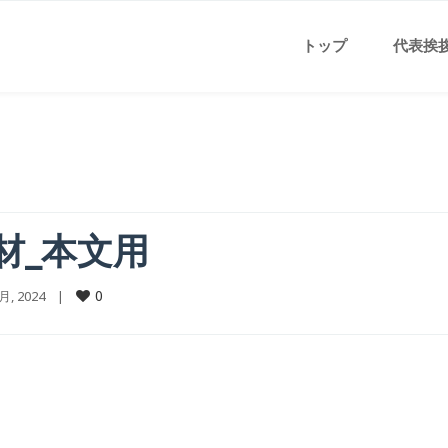
トップ
代表挨
素材_本文用
0
2月, 2024    |    