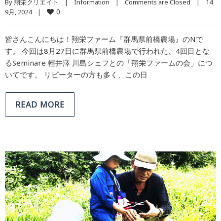
By 
翔栄クリエイト
|
Information
|
Comments are Closed
|
14 
0
9月, 2024    
|
皆さんこんにちは！翔栄ファーム『群馬県前橋農場』のNで
す。 今回は8月27日に群馬県前橋農場で行われた、4回目とな
るSeminare 輕井澤 川島シェフとの「翔栄ファームの会」につ
いてです。 リピーターの方も多く、この日
READ MORE