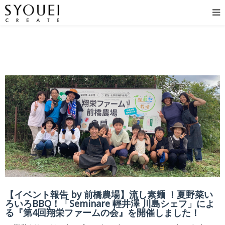
【イベント報告 by 前橋農場】流し素麺 ！夏野菜い
ろいろBBQ！「Seminare 輕井澤 川島シェフ」によ
る『第4回翔栄ファームの会』を開催しました！