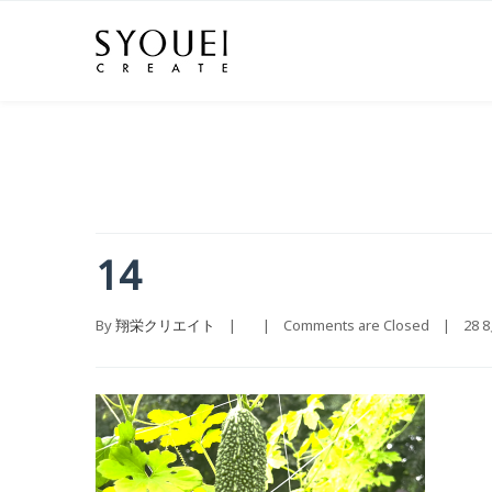
14
By 
翔栄クリエイト
    |        |    
Comments are Closed
    |    28 