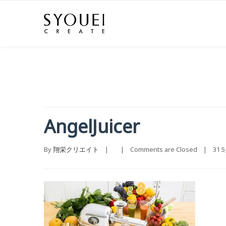
AngelJuicer
By 
翔栄クリエイト
    |        |    
Comments are Closed
    |    31 