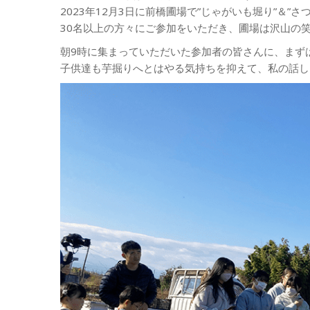
2023年12月3日に前橋圃場で”じゃがいも堀り”＆
30名以上の方々にご参加をいただき、圃場は沢山の
朝9時に集まっていただいた参加者の皆さんに、まず
子供達も芋掘りへとはやる気持ちを抑えて、私の話し