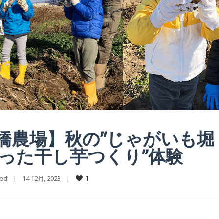
前橋農場】秋の”じゃがいも堀
使った干し芋つくり”体験
1
sed
    |    14 12月, 2023    |    