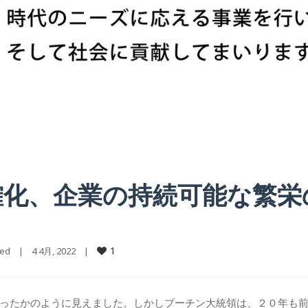
確化、企業の持続可能な繁栄
1
sed
    |    4 4月, 2022    |    
ったかのように見えました。しかしプーチン大統領は、２０年も